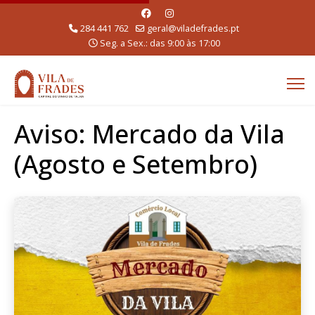
284 441 762
geral@viladefrades.pt
Seg. a Sex.: das 9:00 às 17:00
Aviso: Mercado da Vila
(Agosto e Setembro)