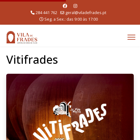
284 441 762
geral@viladefrades.pt
Seg. a Sex.: das 9:00 às 17:00
Vitifrades