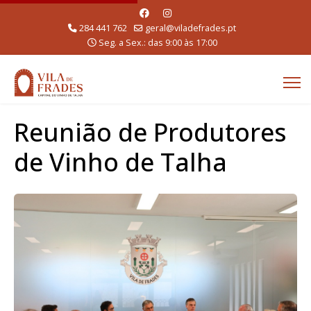
284 441 762
geral@viladefrades.pt
Seg. a Sex.: das 9:00 às 17:00
Reunião de Produtores
de Vinho de Talha