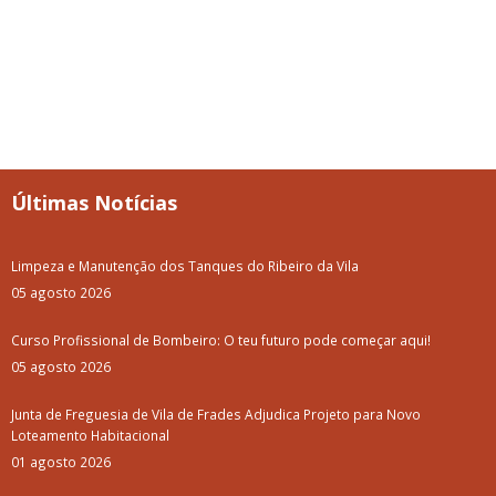
30 julho 2026
Notícias + lidas
Vitifrades
Campanha de Vacinação Antirrábica
Empreitada de Reabilitação das Entradas de Vila de Frades
Luar d'Agosto 2025: Como foi?
Passeio para Idosos, Reformados e Pensionistas - Setúbal 2025
Concerto com "Os Relíquia"
Luar D'Agosto 2025
Limpeza e Manutenção dos Tanques do Ribeiro da Vila