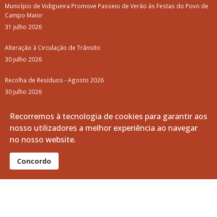
Campanha de Desratização e Desbaratização
Entrega do "Kit Fialho de Almeida" 2025
Trilho do Vinho de Talha
Aviso: Mercado da Vila (Agosto e Setembro)
Arquivo
Recorremos à tecnologia de cookies para garantir aos
junho, 2025
nosso utilizadores a melhor experiência ao navegar
maio, 2025
no nosso website.
abril, 2025
Concordo
março, 2025
fevereiro, 2025
janeiro, 2025