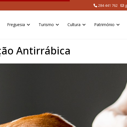
284 441 762
g
Freguesia
Turismo
Cultura
Património
ão Antirrábica