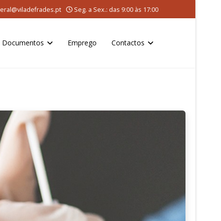
eral@viladefrades.pt
Seg. a Sex.: das 9:00 às 17:00
Documentos
Emprego
Contactos