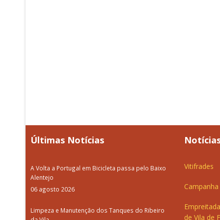
Últimas Notícias
Notícias
Vitifrades
A Volta a Portugal em Bicicleta passa pelo Baixo
Alentejo
Campanha d
06 agosto 2026
Empreitada
Limpeza e Manutenção dos Tanques do Ribeiro
de Vila de 
da Vila