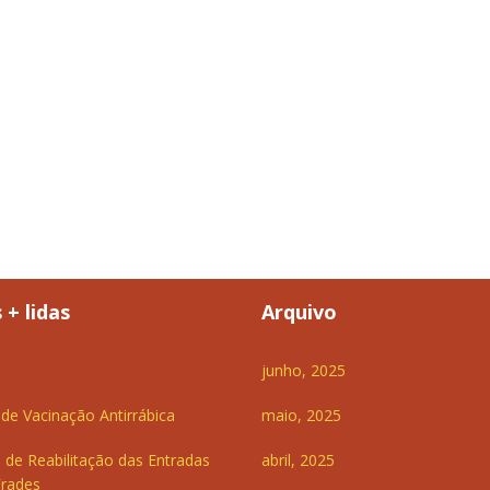
 + lidas
Arquivo
junho, 2025
e Vacinação Antirrábica
maio, 2025
 de Reabilitação das Entradas
abril, 2025
Frades