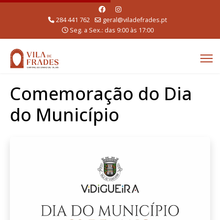
284 441 762
geral@viladefrades.pt
Seg. a Sex.: das 9:00 às 17:00
Comemoração do Dia
do Município