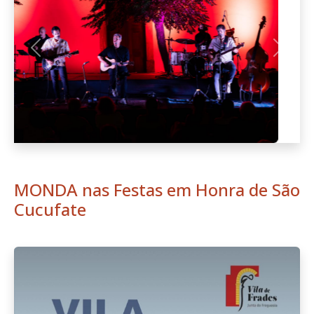
Anterior
Seguint
MONDA nas Festas em Honra de São
Cucufate