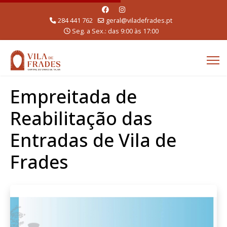
284 441 762
geral@viladefrades.pt
Seg. a Sex.: das 9:00 às 17:00
Empreitada de
Reabilitação das
Entradas de Vila de
Frades