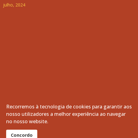
julho, 2024
Recorremos à tecnologia de cookies para garantir aos
nosso utilizadores a melhor experiência ao navegar
© 2026 Freguesia de Vila de Frades. Todos os direitos
no nosso website.
reservados.
®
Concordo
website por:
smardigital