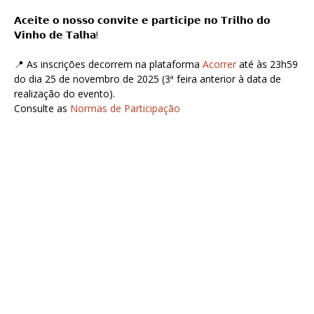
𝗔𝗰𝗲𝗶𝘁𝗲 𝗼 𝗻𝗼𝘀𝘀𝗼 𝗰𝗼𝗻𝘃𝗶𝘁𝗲 𝗲 𝗽𝗮𝗿𝘁𝗶𝗰𝗶𝗽𝗲 𝗻𝗼 𝗧𝗿𝗶𝗹𝗵𝗼 𝗱𝗼
𝗩𝗶𝗻𝗵𝗼 𝗱𝗲 𝗧𝗮𝗹𝗵𝗮!
📍 As inscrições decorrem na plataforma
Acorrer
até às 23h59
do dia 25 de novembro de 2025 (3ª feira anterior à data de
realização do evento).
Consulte as
Normas de Participação