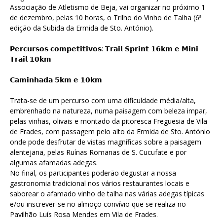
Associação de Atletismo de Beja, vai organizar no próximo 1
de dezembro, pelas 10 horas, o Trilho do Vinho de Talha (6ª
edição da Subida da Ermida de Sto. António).
𝗣𝗲𝗿𝗰𝘂𝗿𝘀𝗼𝘀 𝗰𝗼𝗺𝗽𝗲𝘁𝗶𝘁𝗶𝘃𝗼𝘀: 𝗧𝗿𝗮𝗶𝗹 𝗦𝗽𝗿𝗶𝗻𝘁 𝟭𝟲𝗸𝗺 𝗲 𝗠𝗶𝗻𝗶
𝗧𝗿𝗮𝗶𝗹 𝟭𝟬𝗸𝗺
𝗖𝗮𝗺𝗶𝗻𝗵𝗮𝗱𝗮 𝟱𝗸𝗺 𝗲 𝟭𝟬𝗸𝗺
Trata-se de um percurso com uma dificuldade média/alta,
embrenhado na natureza, numa paisagem com beleza impar,
pelas vinhas, olivais e montado da pitoresca Freguesia de Vila
de Frades, com passagem pelo alto da Ermida de Sto. António
onde pode desfrutar de vistas magníficas sobre a paisagem
alentejana, pelas Ruínas Romanas de S. Cucufate e por
algumas afamadas adegas.
No final, os participantes poderão degustar a nossa
gastronomia tradicional nos vários restaurantes locais e
saborear o afamado vinho de talha nas várias adegas típicas
e/ou inscrever-se no almoço convívio que se realiza no
Pavilhão Luís Rosa Mendes em Vila de Frades.