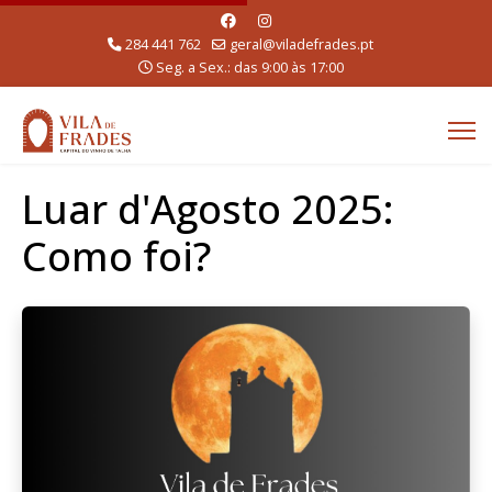
284 441 762
geral@viladefrades.pt
Seg. a Sex.: das 9:00 às 17:00
Luar d'Agosto 2025:
Como foi?