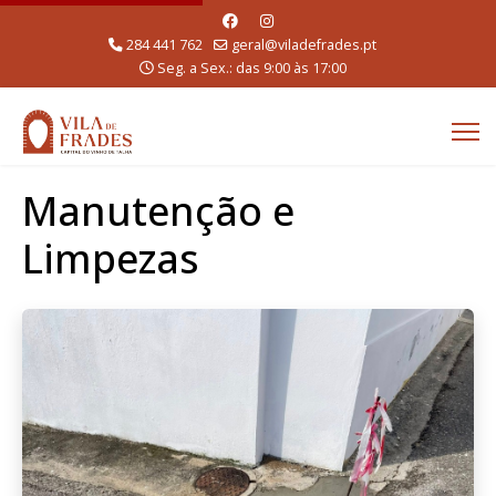
284 441 762
geral@viladefrades.pt
Seg. a Sex.: das 9:00 às 17:00
Manutenção e
Limpezas