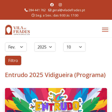
284 441 762
geral@viladefrades.pt
Seg. a Sex.: das 9:00 às 17:00
Filtros
Mês
Ano
Qtd. a exibir
Filtro
Entrudo 2025 Vidigueira (Programa)