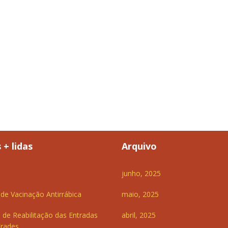
 + lidas
Arquivo
junho, 2025
e Vacinação Antirrábica
maio, 2025
 de Reabilitação das Entradas
abril, 2025
Frades