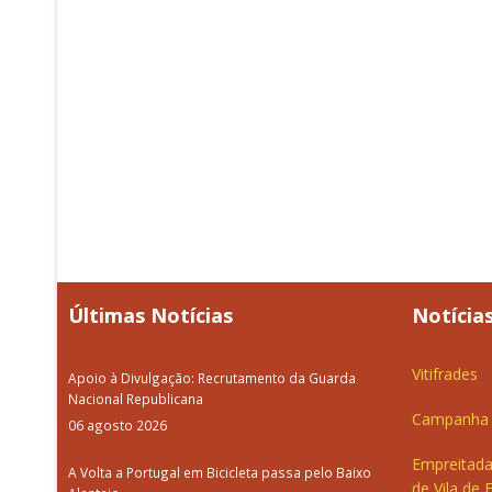
Últimas Notícias
Notícias
Vitifrades
Apoio à Divulgação: Recrutamento da Guarda
Nacional Republicana
Campanha d
06 agosto 2026
Empreitada
A Volta a Portugal em Bicicleta passa pelo Baixo
de Vila de 