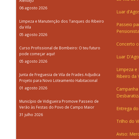
Alentejo
06 agosto 2026
Luar d'Ago
Limpeza e Manutenção dos Tanques do Ribeiro
Passeio pa
da Vila
Pensionista
05 agosto 2026
Concerto c
Curso Profissional de Bombeiro: O teu futuro
pode começar aqui!
Luar D'Ago
05 agosto 2026
Limpeza e
Junta de Freguesia de Vila de Frades Adjudica
Ribeiro da V
Projeto para Novo Loteamento Habitacional
01 agosto 2026
Campanha 
Desbaratiz
Município de Vidigueira Promove Passeio de
Verão às Festas do Povo de Campo Maior
Entrega do 
31 julho 2026
Trilho do V
Aviso: Merc