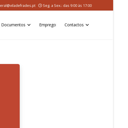
eral@viladefrades.pt
Seg. a Sex.: das 9:00 às 17:00
Documentos
Emprego
Contactos