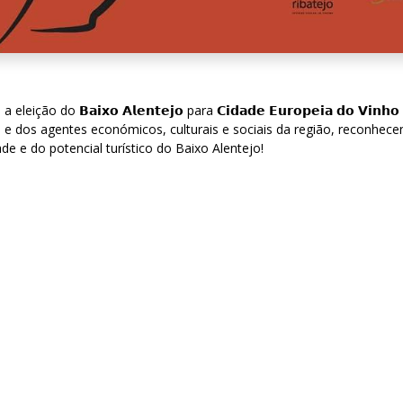
do 𝗕𝗮𝗶𝘅𝗼 𝗔𝗹𝗲𝗻𝘁𝗲𝗷𝗼 para 𝗖𝗶𝗱𝗮𝗱𝗲 𝗘𝘂𝗿𝗼𝗽𝗲𝗶𝗮 𝗱𝗼 𝗩𝗶𝗻𝗵𝗼 
 e dos agentes económicos, culturais e sociais da região, reconhece
dade e do potencial turístico do Baixo Alentejo!