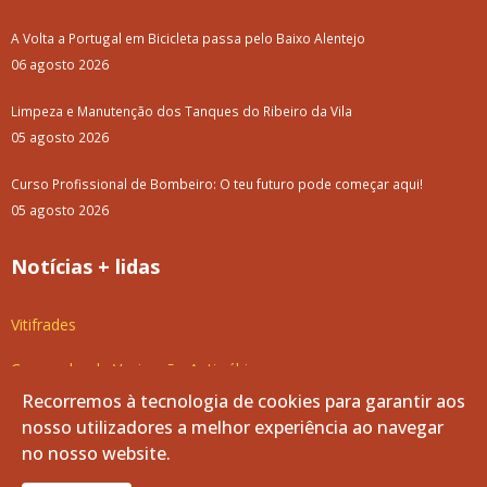
A Volta a Portugal em Bicicleta passa pelo Baixo Alentejo
06 agosto 2026
Limpeza e Manutenção dos Tanques do Ribeiro da Vila
05 agosto 2026
Curso Profissional de Bombeiro: O teu futuro pode começar aqui!
05 agosto 2026
Notícias + lidas
Vitifrades
Campanha de Vacinação Antirrábica
Recorremos à tecnologia de cookies para garantir aos
Empreitada de Reabilitação das Entradas de Vila de Frades
nosso utilizadores a melhor experiência ao navegar
no nosso website.
Luar d'Agosto 2025: Como foi?