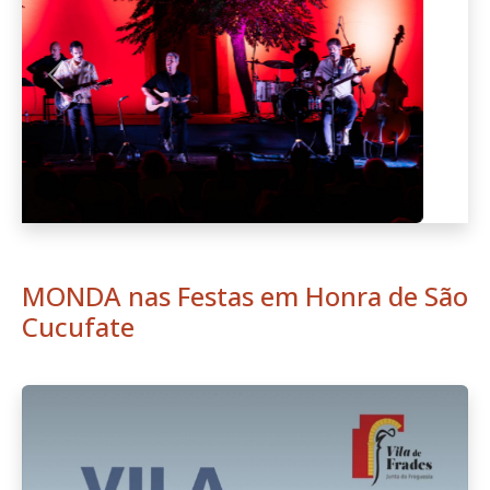
Anterior
Seguint
MONDA nas Festas em Honra de São
Cucufate