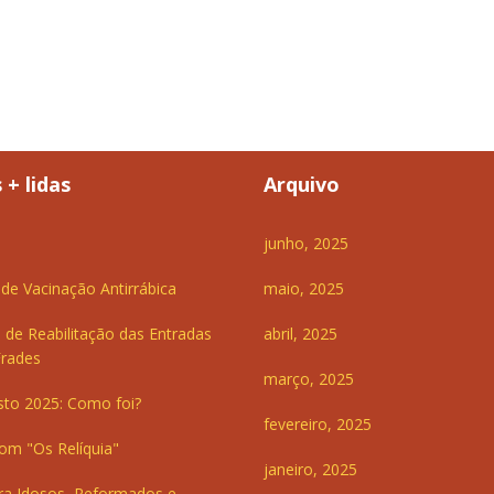
 + lidas
Arquivo
junho, 2025
e Vacinação Antirrábica
maio, 2025
 de Reabilitação das Entradas
abril, 2025
Frades
março, 2025
sto 2025: Como foi?
fevereiro, 2025
om "Os Relíquia"
janeiro, 2025
ra Idosos, Reformados e