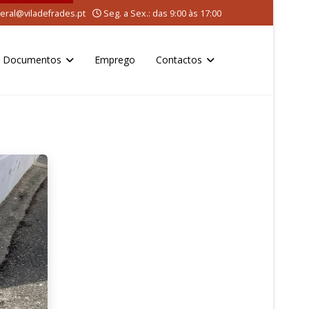
eral@viladefrades.pt
Seg. a Sex.: das 9:00 às 17:00
Documentos
Emprego
Contactos