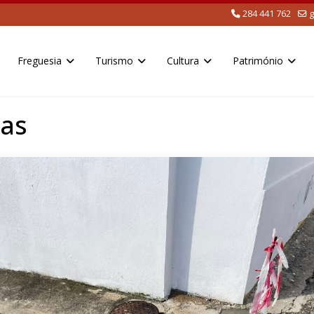
284 441 762
g
Freguesia
Turismo
Cultura
Património
as