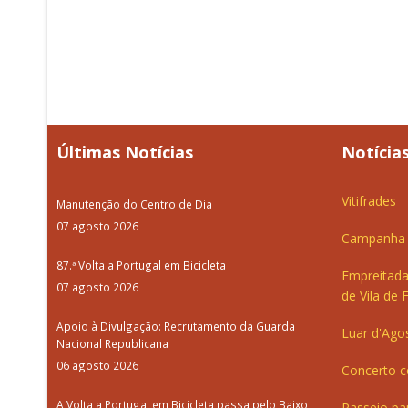
Últimas Notícias
Notícias
Vitifrades
Manutenção do Centro de Dia
07 agosto 2026
Campanha d
87.ª Volta a Portugal em Bicicleta
Empreitada
07 agosto 2026
de Vila de 
Apoio à Divulgação: Recrutamento da Guarda
Luar d'Ago
Nacional Republicana
06 agosto 2026
Concerto c
A Volta a Portugal em Bicicleta passa pelo Baixo
Passeio pa