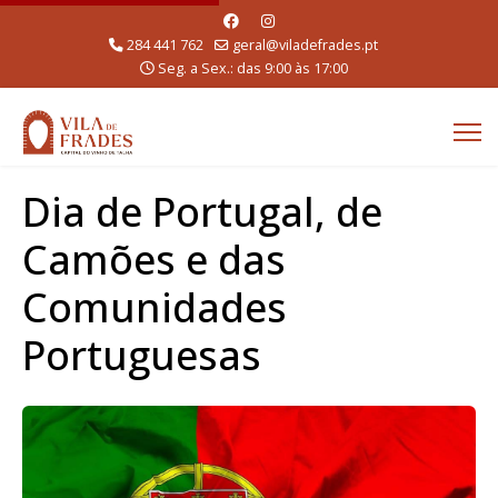
284 441 762
geral@viladefrades.pt
Seg. a Sex.: das 9:00 às 17:00
Dia de Portugal, de
Camões e das
Comunidades
Portuguesas