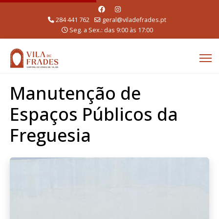
284 441 762
geral@viladefrades.pt
Seg. a Sex.: das 9:00 às 17:00
Manutenção de
Espaços Públicos da
Freguesia