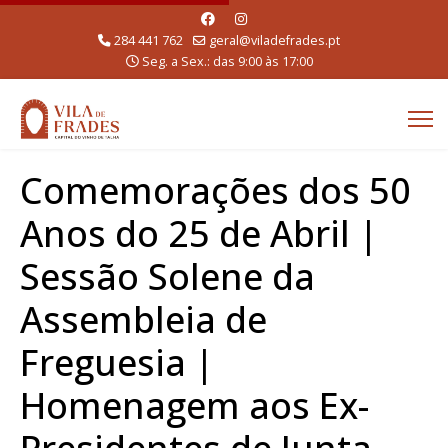
284 441 762
geral@viladefrades.pt
Seg. a Sex.: das 9:00 às 17:00
Comemorações dos 50
Anos do 25 de Abril |
Sessão Solene da
Assembleia de
Freguesia |
Homenagem aos Ex-