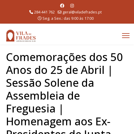
284 441 762
geral@viladefrades.pt
Seg. a Sex.: das 9:00 às 17:00
Comemorações dos 50
Anos do 25 de Abril |
Sessão Solene da
Assembleia de
Freguesia |
Homenagem aos Ex-