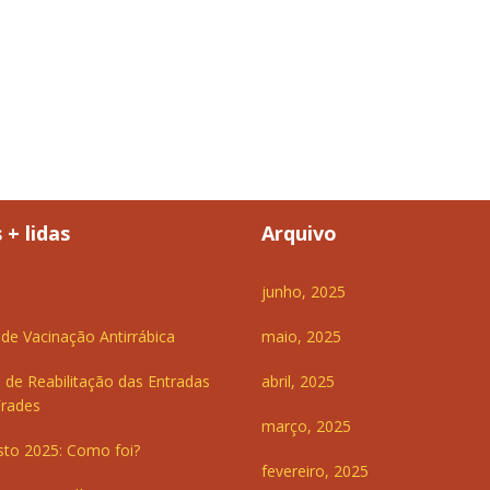
 + lidas
Arquivo
junho, 2025
e Vacinação Antirrábica
maio, 2025
 de Reabilitação das Entradas
abril, 2025
Frades
março, 2025
sto 2025: Como foi?
fevereiro, 2025