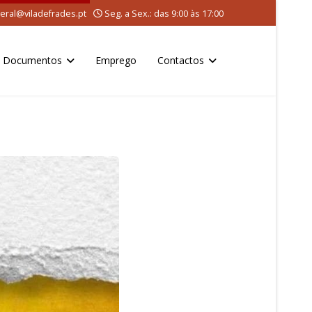
eral@viladefrades.pt
Seg. a Sex.: das 9:00 às 17:00
Documentos
Emprego
Contactos