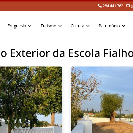
284 441 762
g
Freguesia
Turismo
Cultura
Património
 Exterior da Escola Fialh