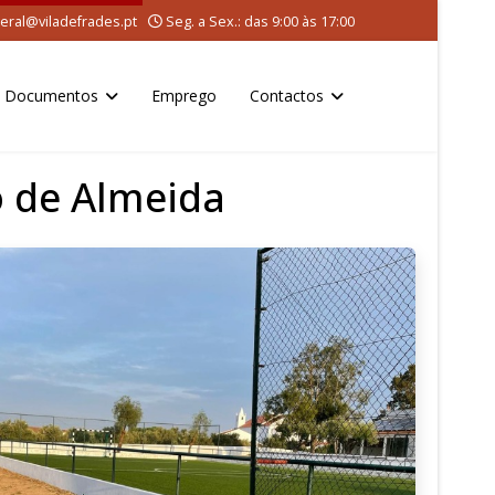
eral@viladefrades.pt
Seg. a Sex.: das 9:00 às 17:00
Documentos
Emprego
Contactos
o de Almeida