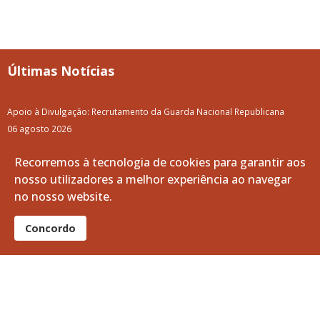
Últimas Notícias
Apoio à Divulgação: Recrutamento da Guarda Nacional Republicana
06 agosto 2026
A Volta a Portugal em Bicicleta passa pelo Baixo Alentejo
Recorremos à tecnologia de cookies para garantir aos
06 agosto 2026
nosso utilizadores a melhor experiência ao navegar
no nosso website.
Limpeza e Manutenção dos Tanques do Ribeiro da Vila
05 agosto 2026
Concordo
Curso Profissional de Bombeiro: O teu futuro pode começar aqui!
05 agosto 2026
Junta de Freguesia de Vila de Frades Adjudica Projeto para Novo
Loteamento Habitacional