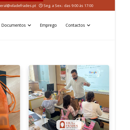
eral@viladefrades.pt
Seg. a Sex.: das 9:00 às 17:00
Documentos
Emprego
Contactos