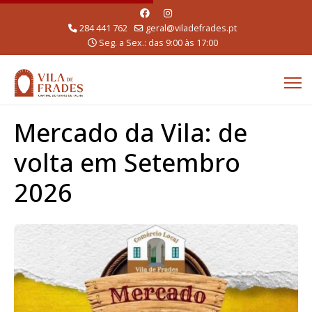
284 441 762
geral@viladefrades.pt
Seg. a Sex.: das 9:00 às 17:00
Mercado da Vila: de
volta em Setembro
2026