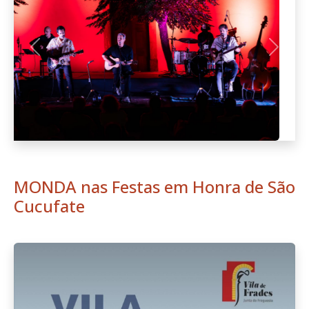
Anterior
Seguint
MONDA nas Festas em Honra de São
Cucufate