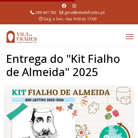
284 441 762
geral@viladefrades.pt
Seg. a Sex.: das 9:00 às 17:00
Entrega do "Kit Fialho
de Almeida" 2025