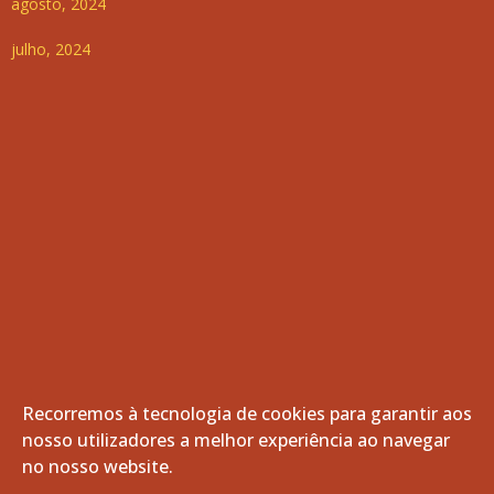
agosto, 2024
julho, 2024
Recorremos à tecnologia de cookies para garantir aos
nosso utilizadores a melhor experiência ao navegar
© 2026 Freguesia de Vila de Frades. Todos os direitos
no nosso website.
reservados.