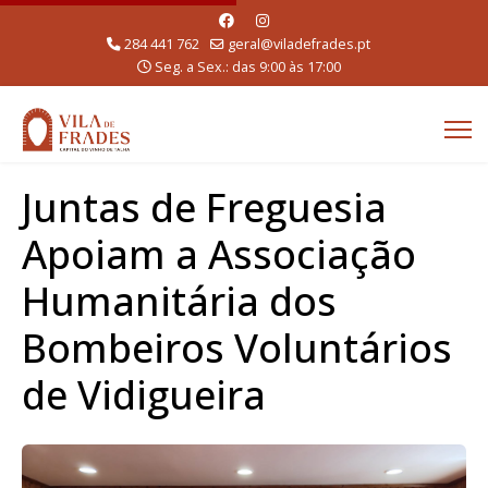
284 441 762
geral@viladefrades.pt
Seg. a Sex.: das 9:00 às 17:00
Juntas de Freguesia
Apoiam a Associação
Humanitária dos
Bombeiros Voluntários
de Vidigueira