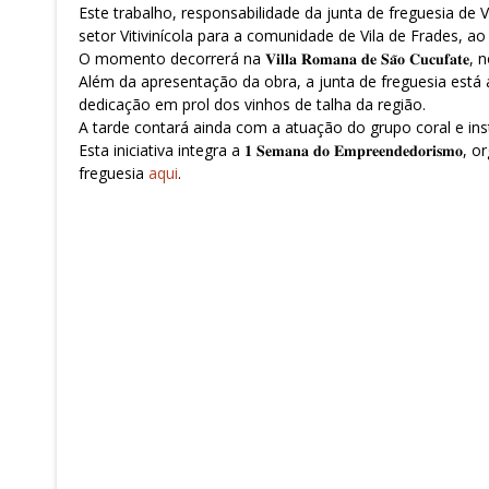
Este trabalho, responsabilidade da junta de freguesia de 
setor Vitivinícola para a comunidade de Vila de Frades, ao
O momento decorrerá na 𝐕𝐢𝐥𝐥𝐚 𝐑𝐨𝐦𝐚𝐧𝐚 𝐝𝐞 𝐒𝐚̃𝐨 𝐂𝐮𝐜𝐮𝐟𝐚𝐭𝐞
Além da apresentação da obra, a junta de freguesia está a prep
dedicação em prol dos vinhos de talha da região.
A tarde contará ainda com a atuação do grupo coral e instrumental “𝐎
Esta iniciativa integra a 𝟏 𝐒𝐞𝐦𝐚𝐧𝐚 𝐝𝐨 𝐄𝐦𝐩𝐫𝐞𝐞𝐧𝐝𝐞
freguesia
aqui
.