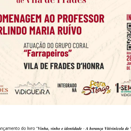
𝒉𝒂, 𝒗𝒊𝒏𝒉𝒐 𝒆 𝒊𝒅𝒆𝒏𝒕𝒊𝒅𝒂𝒅𝒆 - 𝑨 𝒉𝒆𝒓𝒂𝒏𝒄̧𝒂 𝑽𝒊𝒕𝒊𝒗𝒊𝒏𝒊́𝒄𝒐𝒍𝒂 𝒅𝒆 𝑽𝒊𝒍𝒂