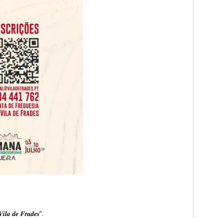
 𝒅𝒆 𝑭𝒓𝒂𝒅𝒆𝒔”.