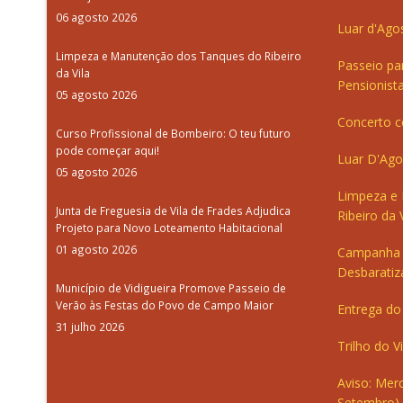
06 agosto 2026
Luar d'Ago
Limpeza e Manutenção dos Tanques do Ribeiro
Passeio pa
da Vila
Pensionista
05 agosto 2026
Concerto c
Curso Profissional de Bombeiro: O teu futuro
pode começar aqui!
Luar D'Ago
05 agosto 2026
Limpeza e
Junta de Freguesia de Vila de Frades Adjudica
Ribeiro da V
Projeto para Novo Loteamento Habitacional
01 agosto 2026
Campanha 
Desbaratiz
Município de Vidigueira Promove Passeio de
Verão às Festas do Povo de Campo Maior
Entrega do 
31 julho 2026
Trilho do V
Aviso: Merc
Setembro)