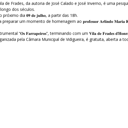
Vila de Frades, da autoria de José Calado e José Inverno, é uma pesqu
 longo dos séculos.
, no próximo dia 𝟎𝟗 𝐝𝐞 𝐣𝐮𝐥𝐡𝐨, a partir das 18h.
arar um momento de homenagem ao 𝐩𝐫𝐨𝐟𝐞𝐬𝐬𝐨𝐫 𝐀𝐫𝐥𝐢𝐧𝐝𝐨 𝐌𝐚𝐫𝐢
 𝐅𝐚𝐫𝐫𝐚𝐩𝐞𝐢𝐫𝐨𝐬”, terminando com um 𝐕𝐢𝐥𝐚 𝐝𝐞 𝐅𝐫𝐚𝐝𝐞𝐬 𝐝’𝐇𝐨𝐧𝐫
𝐝𝐨𝐫𝐢𝐬𝐦𝐨, organizada pela Câmara Municipal de Vidigueira, é gratuita, abe