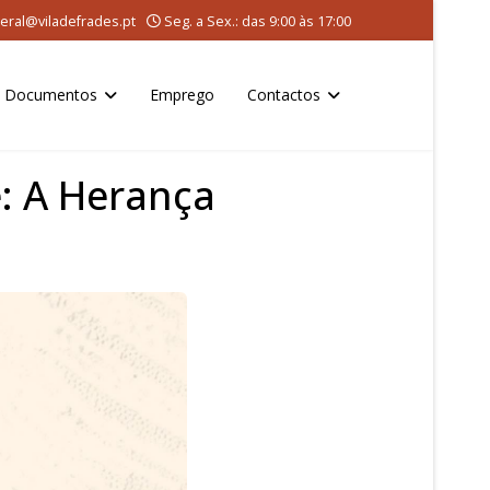
eral@viladefrades.pt
Seg. a Sex.: das 9:00 às 17:00
Documentos
Emprego
Contactos
: A Herança