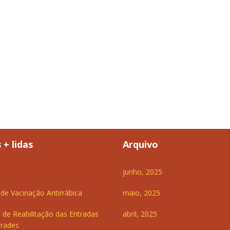
 + lidas
Arquivo
junho, 2025
e Vacinação Antirrábica
maio, 2025
 de Reabilitação das Entradas
abril, 2025
Frades