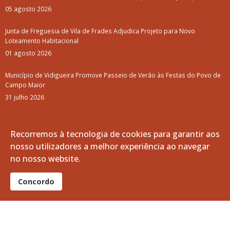
Campanha de Desratização e Desbaratização
Entrega do "Kit Fialho de Almeida" 2025
Trilho do Vinho de Talha
Aviso: Mercado da Vila (Agosto e Setembro)
Arquivo
junho, 2025
Recorremos à tecnologia de cookies para garantir aos
maio, 2025
nosso utilizadores a melhor experiência ao navegar
no nosso website.
abril, 2025
Concordo
março, 2025
fevereiro, 2025
janeiro, 2025