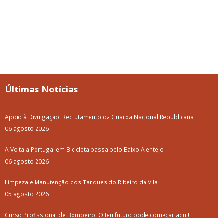
31 julho 2026
Notícias + lidas
Vitifrades
Campanha de Vacinação Antirrábica
Empreitada de Reabilitação das Entradas de Vila de Frades
Luar d'Agosto 2025: Como foi?
Passeio para Idosos, Reformados e Pensionistas - Setúbal 2025
Concerto com "Os Relíquia"
Luar D'Agosto 2025
Limpeza e Manutenção dos Tanques do Ribeiro da Vila