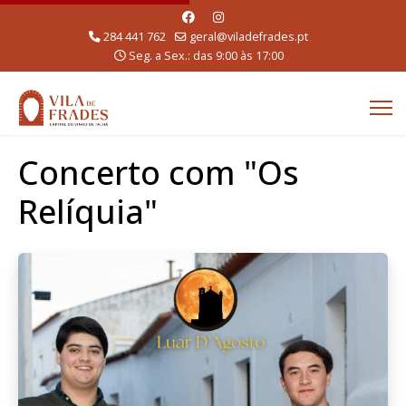
284 441 762
geral@viladefrades.pt
Seg. a Sex.: das 9:00 às 17:00
Concerto com "Os
Relíquia"