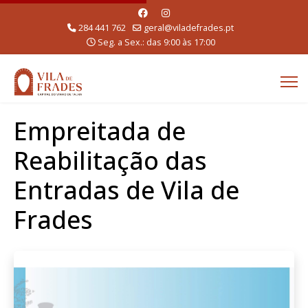
284 441 762
geral@viladefrades.pt
Seg. a Sex.: das 9:00 às 17:00
Empreitada de
Reabilitação das
Entradas de Vila de
Frades