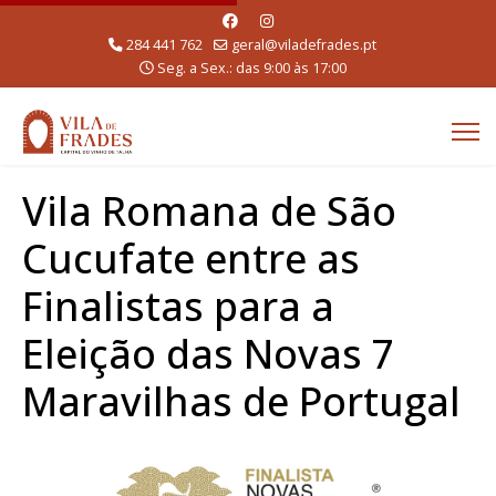
284 441 762
geral@viladefrades.pt
Seg. a Sex.: das 9:00 às 17:00
Vila Romana de São
Cucufate entre as
Finalistas para a
Eleição das Novas 7
Maravilhas de Portugal