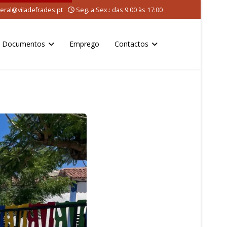
eral@viladefrades.pt
Seg. a Sex.: das 9:00 às 17:00
Documentos
Emprego
Contactos