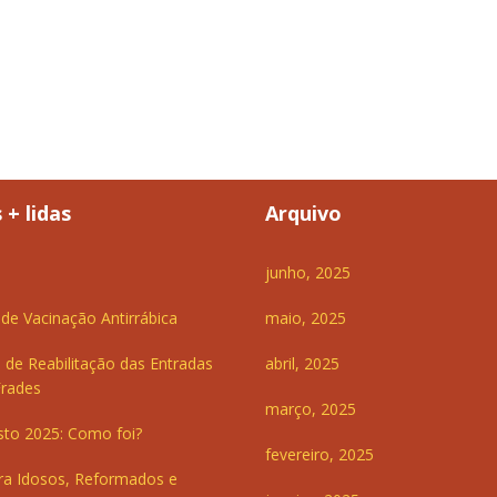
 + lidas
Arquivo
junho, 2025
e Vacinação Antirrábica
maio, 2025
 de Reabilitação das Entradas
abril, 2025
Frades
março, 2025
sto 2025: Como foi?
fevereiro, 2025
ra Idosos, Reformados e