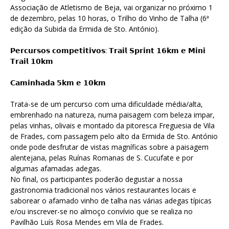
Associação de Atletismo de Beja, vai organizar no próximo 1
de dezembro, pelas 10 horas, o Trilho do Vinho de Talha (6ª
edição da Subida da Ermida de Sto. António).
𝗣𝗲𝗿𝗰𝘂𝗿𝘀𝗼𝘀 𝗰𝗼𝗺𝗽𝗲𝘁𝗶𝘁𝗶𝘃𝗼𝘀: 𝗧𝗿𝗮𝗶𝗹 𝗦𝗽𝗿𝗶𝗻𝘁 𝟭𝟲𝗸𝗺 𝗲 𝗠𝗶𝗻𝗶
𝗧𝗿𝗮𝗶𝗹 𝟭𝟬𝗸𝗺
𝗖𝗮𝗺𝗶𝗻𝗵𝗮𝗱𝗮 𝟱𝗸𝗺 𝗲 𝟭𝟬𝗸𝗺
Trata-se de um percurso com uma dificuldade média/alta,
embrenhado na natureza, numa paisagem com beleza impar,
pelas vinhas, olivais e montado da pitoresca Freguesia de Vila
de Frades, com passagem pelo alto da Ermida de Sto. António
onde pode desfrutar de vistas magníficas sobre a paisagem
alentejana, pelas Ruínas Romanas de S. Cucufate e por
algumas afamadas adegas.
No final, os participantes poderão degustar a nossa
gastronomia tradicional nos vários restaurantes locais e
saborear o afamado vinho de talha nas várias adegas típicas
e/ou inscrever-se no almoço convívio que se realiza no
Pavilhão Luís Rosa Mendes em Vila de Frades.