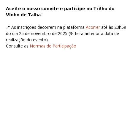
𝗔𝗰𝗲𝗶𝘁𝗲 𝗼 𝗻𝗼𝘀𝘀𝗼 𝗰𝗼𝗻𝘃𝗶𝘁𝗲 𝗲 𝗽𝗮𝗿𝘁𝗶𝗰𝗶𝗽𝗲 𝗻𝗼 𝗧𝗿𝗶𝗹𝗵𝗼 𝗱𝗼
𝗩𝗶𝗻𝗵𝗼 𝗱𝗲 𝗧𝗮𝗹𝗵𝗮!
📍 As inscrições decorrem na plataforma
Acorrer
até às 23h59
do dia 25 de novembro de 2025 (3ª feira anterior à data de
realização do evento).
Consulte as
Normas de Participação