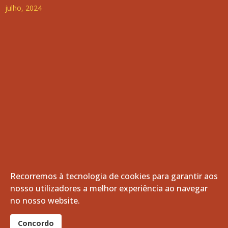
julho, 2024
Recorremos à tecnologia de cookies para garantir aos
nosso utilizadores a melhor experiência ao navegar
© 2026 Freguesia de Vila de Frades. Todos os direitos
no nosso website.
reservados.
®
Concordo
website por:
smardigital