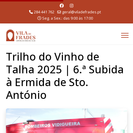
284 441 762
geral@viladefrades.pt
Seg. a Sex.: das 9:00 às 17:00
Trilho do Vinho de
Talha 2025 | 6.ª Subida
à Ermida de Sto.
António