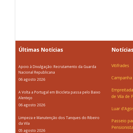
Últimas Notícias
Notícias
Vitifrades
Apoio à Divulgação: Recrutamento da Guarda
Nacional Republicana
Campanha d
06 agosto 2026
Empreitada
A Volta a Portugal em Bicicleta passa pelo Baixo
de Vila de 
Alentejo
06 agosto 2026
Luar d'Ago
Limpeza e Manutenção dos Tanques do Ribeiro
Passeio pa
da Vila
Pensionista
05 agosto 2026