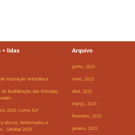
 + lidas
Arquivo
junho, 2025
e Vacinação Antirrábica
maio, 2025
 de Reabilitação das Entradas
abril, 2025
Frades
março, 2025
sto 2025: Como foi?
fevereiro, 2025
ra Idosos, Reformados e
janeiro, 2025
s - Setúbal 2025