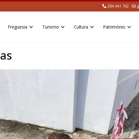
284 441 762
g
Freguesia
Turismo
Cultura
Património
as