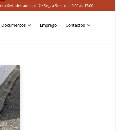
eral@viladefrades.pt
Seg. a Sex.: das 9:00 às 17:00
Documentos
Emprego
Contactos