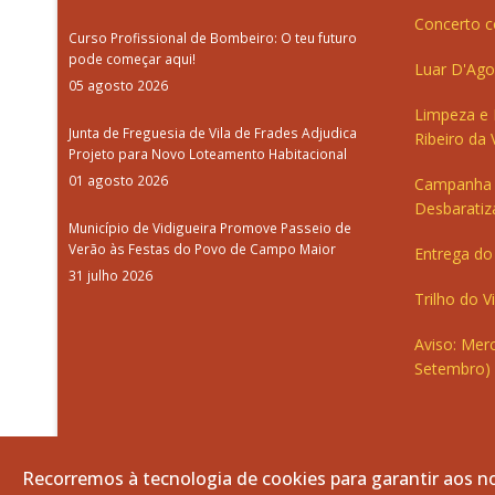
Concerto c
Curso Profissional de Bombeiro: O teu futuro
pode começar aqui!
Luar D'Ago
05 agosto 2026
Limpeza e
Junta de Freguesia de Vila de Frades Adjudica
Ribeiro da V
Projeto para Novo Loteamento Habitacional
01 agosto 2026
Campanha 
Desbaratiz
Município de Vidigueira Promove Passeio de
Verão às Festas do Povo de Campo Maior
Entrega do 
31 julho 2026
Trilho do V
Aviso: Merc
Setembro)
Recorremos à tecnologia de cookies para garantir aos no
© 2026 Freguesia de Vila de Frades. Todos os direitos re