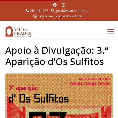
284 441 762
geral@viladefrades.pt
Seg. a Sex.: das 9:00 às 17:00
Apoio à Divulgação: 3.ª
Aparição d'Os Sulfitos