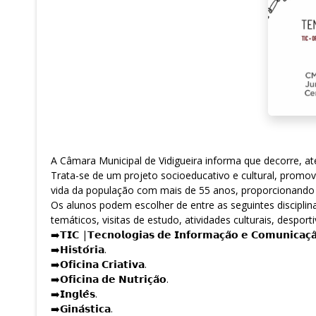
A Câmara Municipal de Vidigueira informa que decorre, até
Trata-se de um projeto socioeducativo e cultural, promo
vida da população com mais de 55 anos, proporcionando 
Os alunos podem escolher de entre as seguintes discipli
temáticos, visitas de estudo, atividades culturais, desporti
➡️𝗧𝗜𝗖 |𝗧𝗲𝗰𝗻𝗼𝗹𝗼𝗴𝗶𝗮𝘀 𝗱𝗲 𝗜𝗻𝗳𝗼𝗿𝗺𝗮𝗰̧𝗮̃𝗼 𝗲 𝗖𝗼𝗺𝘂𝗻𝗶𝗰𝗮𝗰̧𝗮
➡️𝗛𝗶𝘀𝘁𝗼́𝗿𝗶𝗮.
➡️𝗢𝗳𝗶𝗰𝗶𝗻𝗮 𝗖𝗿𝗶𝗮𝘁𝗶𝘃𝗮.
➡️𝗢𝗳𝗶𝗰𝗶𝗻𝗮 𝗱𝗲 𝗡𝘂𝘁𝗿𝗶𝗰̧𝗮̃𝗼.
➡️𝗜𝗻𝗴𝗹𝗲̂𝘀.
➡️𝗚𝗶𝗻𝗮́𝘀𝘁𝗶𝗰𝗮.