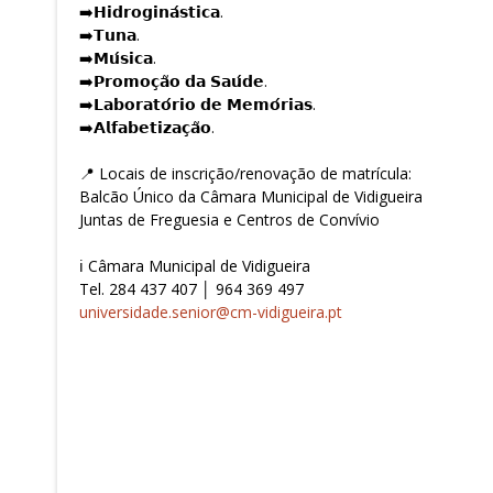
➡️𝗛𝗶𝗱𝗿𝗼𝗴𝗶𝗻𝗮́𝘀𝘁𝗶𝗰𝗮.
➡️𝗧𝘂𝗻𝗮.
➡️𝗠𝘂́𝘀𝗶𝗰𝗮.
➡️𝗣𝗿𝗼𝗺𝗼𝗰̧𝗮̃𝗼 𝗱𝗮 𝗦𝗮𝘂́𝗱𝗲.
➡️𝗟𝗮𝗯𝗼𝗿𝗮𝘁𝗼́𝗿𝗶𝗼 𝗱𝗲 𝗠𝗲𝗺𝗼́𝗿𝗶𝗮𝘀.
➡️𝗔𝗹𝗳𝗮𝗯𝗲𝘁𝗶𝘇𝗮𝗰̧𝗮̃𝗼.
📍 Locais de inscrição/renovação de matrícula:
Balcão Único da Câmara Municipal de Vidigueira
Juntas de Freguesia e Centros de Convívio
ℹ️ Câmara Municipal de Vidigueira
Tel. 284 437 407 │ 964 369 497
universidade.senior@cm-vidigueira.pt