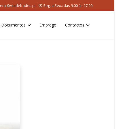
eral@viladefrades.pt
Seg. a Sex.: das 9:00 às 17:00
Documentos
Emprego
Contactos