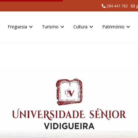
284 441 762
g
Freguesia
Turismo
Cultura
Património