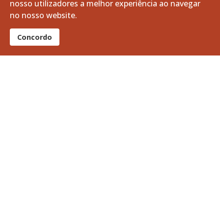
nosso utilizadores a melhor experiência ao navegar
07 agosto 2026
no nosso website.
Apoio à Divulgação: Recrutamento da Guarda Nacional Republicana
Concordo
06 agosto 2026
A Volta a Portugal em Bicicleta passa pelo Baixo Alentejo
06 agosto 2026
Limpeza e Manutenção dos Tanques do Ribeiro da Vila
05 agosto 2026
Curso Profissional de Bombeiro: O teu futuro pode começar aqui!
05 agosto 2026
Notícias + lidas
Vitifrades
Campanha de Vacinação Antirrábica