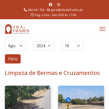
284 441 762
geral@viladefrades.pt
Seg. a Sex.: das 9:00 às 17:00
Filtros
Mês
Ano
Qtd. a exibir
Filtro
Limpeza de Bermas e Cruzamentos