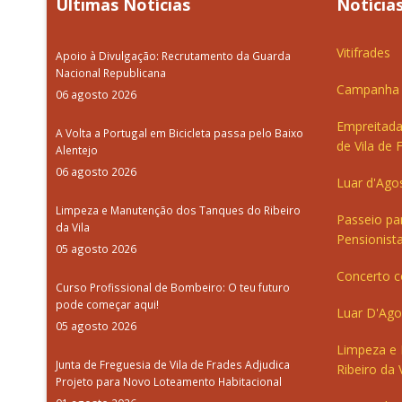
Últimas Notícias
Notícias
Vitifrades
Apoio à Divulgação: Recrutamento da Guarda
Nacional Republicana
Campanha d
06 agosto 2026
Empreitada
A Volta a Portugal em Bicicleta passa pelo Baixo
de Vila de 
Alentejo
06 agosto 2026
Luar d'Ago
Limpeza e Manutenção dos Tanques do Ribeiro
Passeio pa
da Vila
Pensionista
05 agosto 2026
Concerto c
Curso Profissional de Bombeiro: O teu futuro
pode começar aqui!
Luar D'Ago
05 agosto 2026
Limpeza e
Junta de Freguesia de Vila de Frades Adjudica
Ribeiro da V
Projeto para Novo Loteamento Habitacional