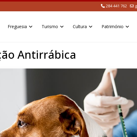
284 441 762
g
Freguesia
Turismo
Cultura
Património
ão Antirrábica