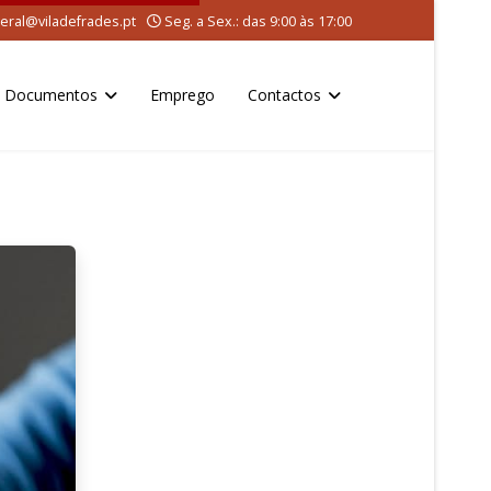
eral@viladefrades.pt
Seg. a Sex.: das 9:00 às 17:00
Documentos
Emprego
Contactos