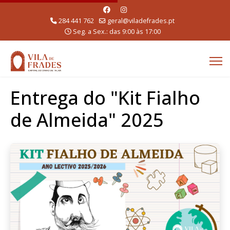
284 441 762
geral@viladefrades.pt
Seg. a Sex.: das 9:00 às 17:00
Entrega do "Kit Fialho
de Almeida" 2025