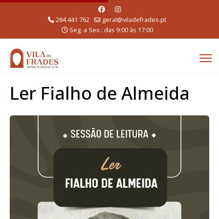
284 441 762
geral@viladefrades.pt
Seg. a Sex.: das 9:00 às 17:00
Ler Fialho de Almeida