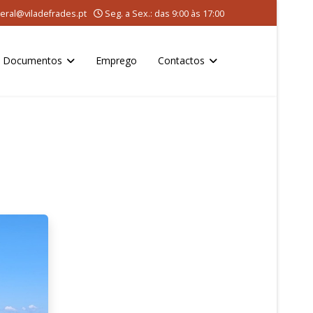
eral@viladefrades.pt
Seg. a Sex.: das 9:00 às 17:00
Documentos
Emprego
Contactos