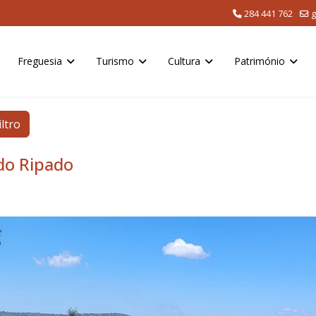
284 441 762
g
Freguesia
Turismo
Cultura
Património
iltro
do Ripado