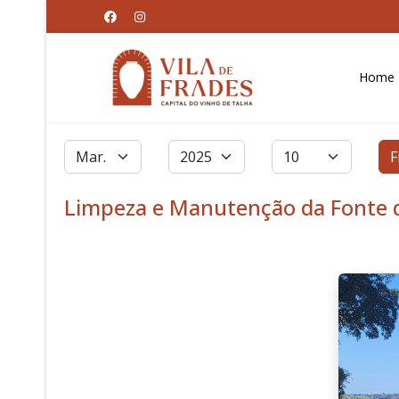
Home
Filtros
Mês
Ano
Qtd. a exibir
F
Limpeza e Manutenção da Fonte 