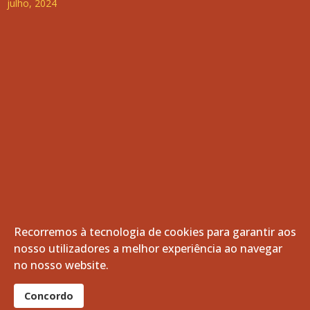
julho, 2024
Recorremos à tecnologia de cookies para garantir aos
nosso utilizadores a melhor experiência ao navegar
© 2026 Freguesia de Vila de Frades. Todos os direitos
no nosso website.
reservados.
®
Concordo
website por:
smardigital