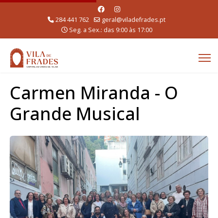
284 441 762
geral@viladefrades.pt
Seg. a Sex.: das 9:00 às 17:00
Carmen Miranda - O
Grande Musical