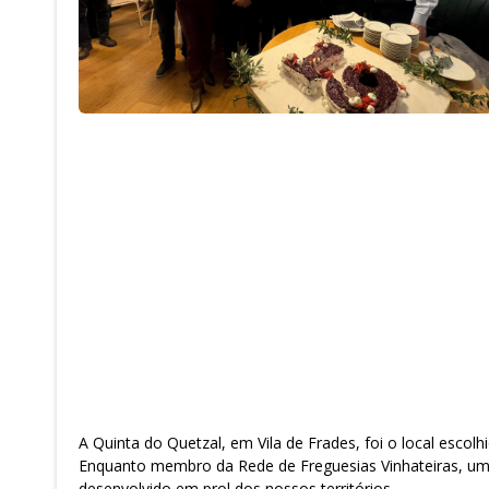
A Quinta do Quetzal, em Vila de Frades, foi o local esco
Enquanto membro da Rede de Freguesias Vinhateiras, um p
desenvolvido em prol dos nossos territórios.