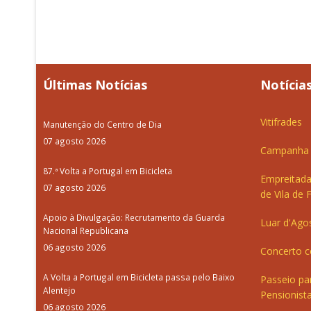
Últimas Notícias
Notícias
Vitifrades
Manutenção do Centro de Dia
07 agosto 2026
Campanha d
87.ª Volta a Portugal em Bicicleta
Empreitada
07 agosto 2026
de Vila de 
Apoio à Divulgação: Recrutamento da Guarda
Luar d'Ago
Nacional Republicana
06 agosto 2026
Concerto c
A Volta a Portugal em Bicicleta passa pelo Baixo
Passeio pa
Alentejo
Pensionista
06 agosto 2026