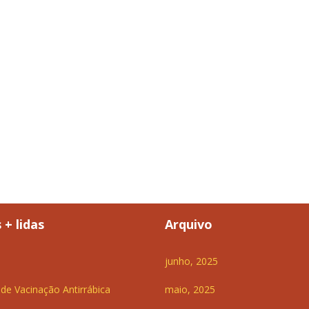
 + lidas
Arquivo
junho, 2025
e Vacinação Antirrábica
maio, 2025