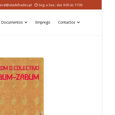
eral@viladefrades.pt
Seg. a Sex.: das 9:00 às 17:00
Documentos
Emprego
Contactos