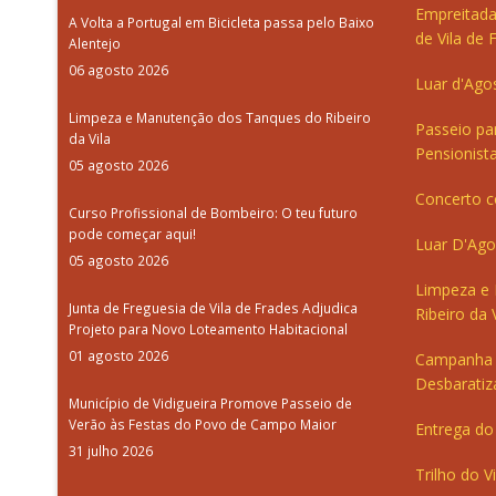
Empreitada
A Volta a Portugal em Bicicleta passa pelo Baixo
de Vila de 
Alentejo
06 agosto 2026
Luar d'Ago
Limpeza e Manutenção dos Tanques do Ribeiro
Passeio pa
da Vila
Pensionista
05 agosto 2026
Concerto c
Curso Profissional de Bombeiro: O teu futuro
pode começar aqui!
Luar D'Ago
05 agosto 2026
Limpeza e
Junta de Freguesia de Vila de Frades Adjudica
Ribeiro da V
Projeto para Novo Loteamento Habitacional
01 agosto 2026
Campanha 
Desbaratiz
Município de Vidigueira Promove Passeio de
Verão às Festas do Povo de Campo Maior
Entrega do 
31 julho 2026
Trilho do V