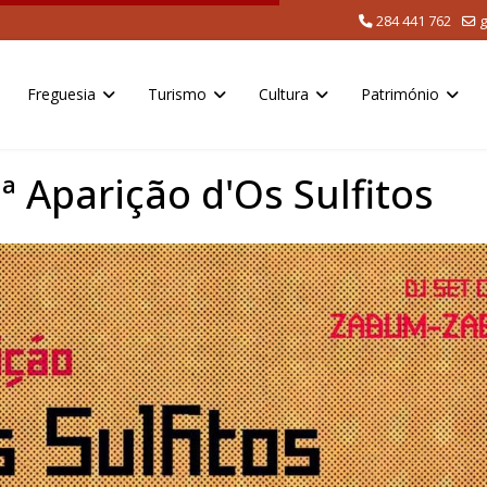
284 441 762
g
Freguesia
Turismo
Cultura
Património
ª Aparição d'Os Sulfitos