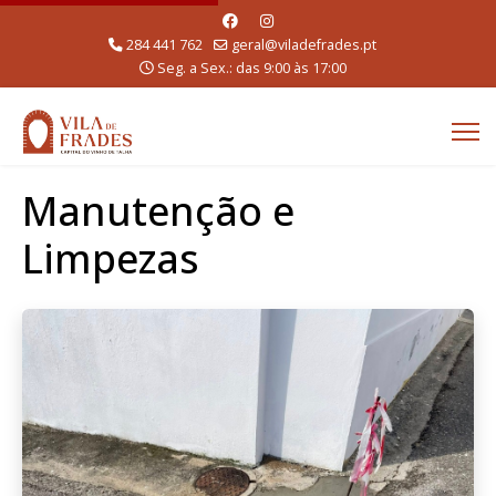
284 441 762
geral@viladefrades.pt
Seg. a Sex.: das 9:00 às 17:00
Manutenção e
Limpezas