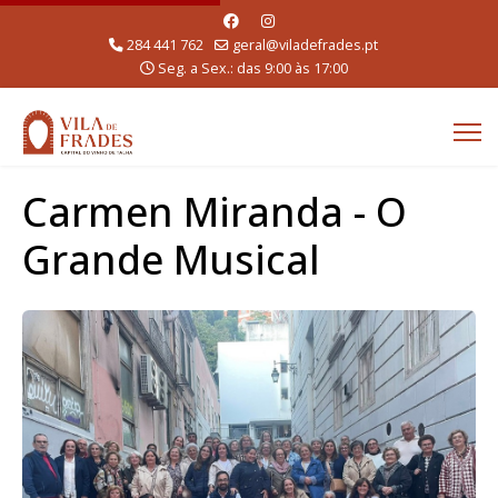
284 441 762
geral@viladefrades.pt
Seg. a Sex.: das 9:00 às 17:00
Carmen Miranda - O
Grande Musical