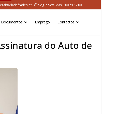
eral@viladefrades.pt
Seg. a Sex.: das 9:00 às 17:00
Documentos
Emprego
Contactos
Assinatura do Auto de