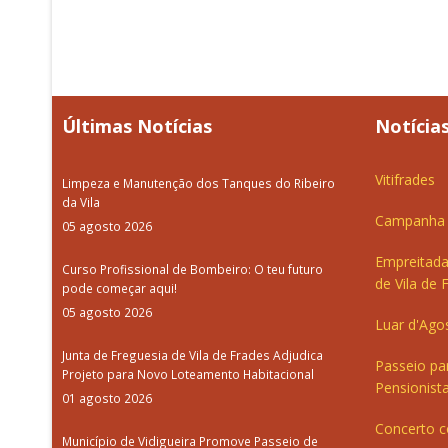
Últimas Notícias
Notícias
Vitifrades
Limpeza e Manutenção dos Tanques do Ribeiro
da Vila
Campanha d
05 agosto 2026
Empreitada
Curso Profissional de Bombeiro: O teu futuro
de Vila de 
pode começar aqui!
05 agosto 2026
Luar d'Ago
Junta de Freguesia de Vila de Frades Adjudica
Passeio pa
Projeto para Novo Loteamento Habitacional
Pensionista
01 agosto 2026
Concerto c
Município de Vidigueira Promove Passeio de